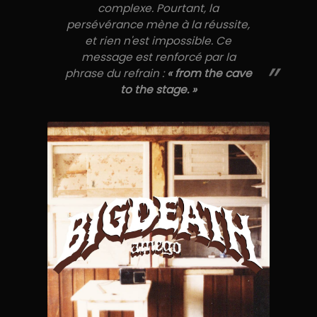
complexe. Pourtant, la
persévérance mène à la réussite,
et rien n'est impossible. Ce
message est renforcé par la
”
phrase du refrain :
« from the cave
to the stage. »