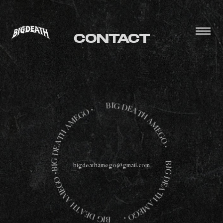
CONTACT
B
I
G
D
•
E
O
A
G
T
E
H
M
A
A
M
H
E
T
G
A
O
E
D
•
G
I
B
bigdeathamego@gmail.com
B
•
I
G
O
G
D
E
E
M
A
A
T
H
H
A
T
A
M
E
E
D
G
G
O
I
•
B